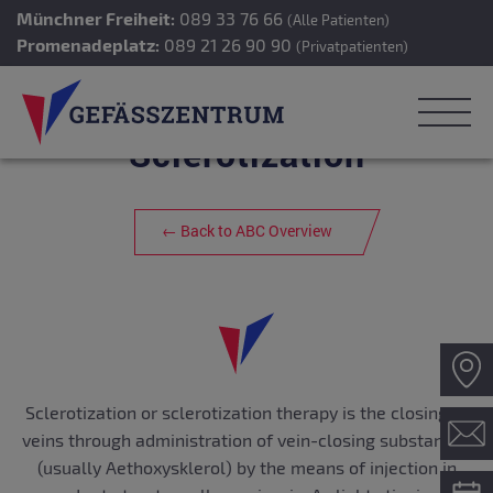
Münchner Freiheit:
089 33 76 66
(Alle Patienten)
Promenadeplatz:
089 21 26 90 90
(Privatpatienten)
Sclerotization
← Back to ABC Overview
Z
Sclerotization or sclerotization therapy is the closing of
Ko
veins through administration of vein-closing substances
(usually Aethoxysklerol) by the means of injection in