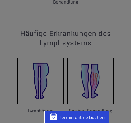
Behandlung
Häufige Erkrankungen des
Lymphsystems
Lymphödem
Erysipel Behandlung
Termin online buchen