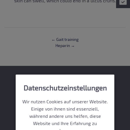
skin can swell, which could end in a ulcus cruris.
← Gait training
Heparin →
Datenschutzeinstellungen
Gefässzentrum
Promenadeplatz
Wir nutzen Cookies auf unserer Website.
Einige von ihnen sind essenziell,
während andere uns helfen, diese
Website und Ihre Erfahrung zu