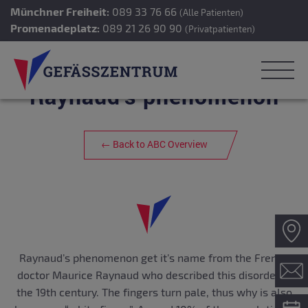
Münchner Freiheit:
089 33 76 66
(Alle Patienten)
Promenadeplatz:
089 21 26 90 90
(Privatpatienten)
Raynaud’s phenomenon
← Back to ABC Overview
Raynaud’s phenomenon get it’s name from the French
doctor Maurice Raynaud who described this disorder in
the 19th century. The fingers turn pale, thus why is also