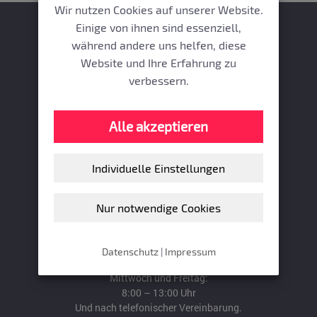
Wir nutzen Cookies auf unserer Website.
Einige von ihnen sind essenziell,
während andere uns helfen, diese
Gefässzentrum
Website und Ihre Erfahrung zu
verbessern.
Promenadeplatz
Alle akzeptieren
Promenadeplatz 8 | 80333 München
Individuelle Einstellungen
T:
+49 (0)89 21 26 90 90
+49 (0)89 21 26 90 90
F: +49 (0)89 21 26 90 99
E:
kontakt(at)gefaessmedizin.de
Nur notwendige Cookies
Öffnungszeiten
Montag, Dienstag, Donnerstag:
Datenschutz
|
Impressum
8:00 – 18:00 Uhr
Mittwoch und Freitag:
8:00 – 13:00 Uhr
Und nach telefonischer Vereinbarung.