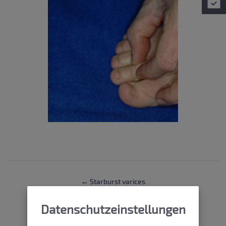
← Starburst varices
Stent →
Datenschutzeinstellungen