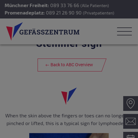
Münchner Freiheit:
089 33 76 66
(Alle Patienten)
Promenadeplatz:
089 21 26 90 90
(Privatpatienten)
Stemmer sign
← Back to ABC Overview
When the skin above the fingers or toes can no longer be
pinched or lifted, this is a typical sign for lymphoedema.