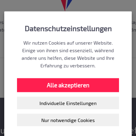
es is a varicose that develops frequently because of the leaka
Datenschutzeinstellungen
cated at the surface of the skin and have diameter less than 
Wir nutzen Cookies auf unserer Website.
Einige von ihnen sind essenziell, während
andere uns helfen, diese Website und Ihre
Erfahrung zu verbessern.
Alle akzeptieren
Individuelle Einstellungen
Nur notwendige Cookies
rum
Ge