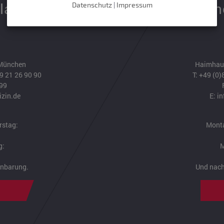
latz
Münc
Datenschutz
|
Impressum
 München
Haimhaus
9 21 26 90 90
T:
+49 (0)
 99
izin.de
E:
in
rstag:
Monta
g:
M
inbarung.
Und nach