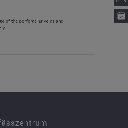
ge of the perforating veins and
3mm.
fässzentrum