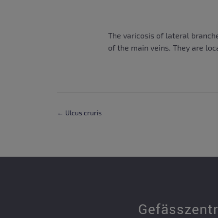
The varicosis of lateral branch
of the main veins. They are lo
← Ulcus cruris
Gefässzent