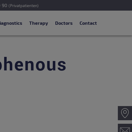
0 90
(Privatpatienten)
iagnostics
Therapy
Doctors
Contact
aphenous