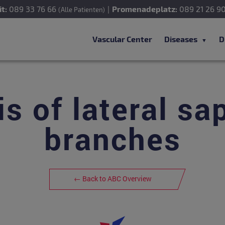
t:
089 33 76 66
|
Promenadeplatz:
089 21 26 9
(Alle Patienten)
Vascular Center
Diseases
D
is of lateral s
branches
← Back to ABC Overview