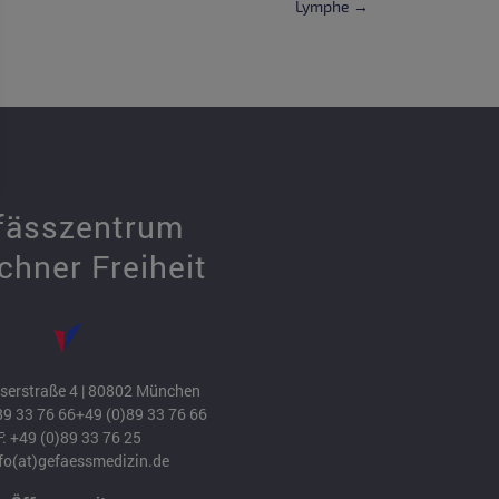
Lymphe →
fässzentrum
hner Freiheit
erstraße 4 | 80802 München
89 33 76 66
+49 (0)89 33 76 66
F: +49 (0)89 33 76 25
fo(at)gefaessmedizin.de