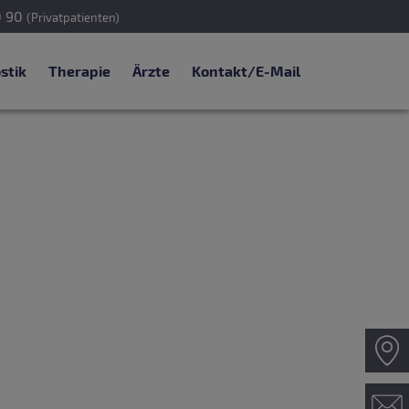
0 90
(Privatpatienten)
stik
Therapie
Ärzte
Kontakt/E-Mail
e
Z
Ko