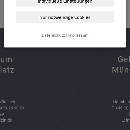
Individuelle Einstellungen
Nur notwendige Cookies
Datenschutz
|
Impressum
rum
Ge
latz
Münc
 München
Haimhaus
9 21 26 90 90
T:
+49 (0)
 99
izin.de
E:
in