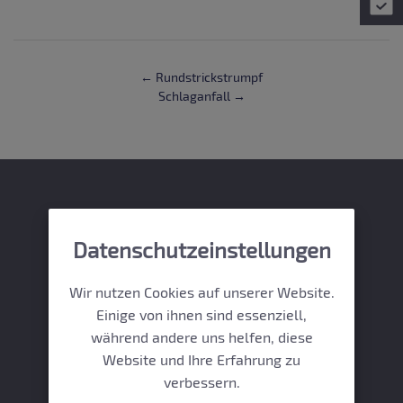
← Rundstrickstrumpf
Schlaganfall →
Gefässzentrum
Datenschutzeinstellungen
Promenadeplatz
Wir nutzen Cookies auf unserer Website.
Einige von ihnen sind essenziell,
während andere uns helfen, diese
Website und Ihre Erfahrung zu
Promenadeplatz 8 | 80333 München
verbessern.
T:
+49 (0)89 21 26 90 90
+49 (0)89 21 26 90 90
F: +49 (0)89 21 26 90 99