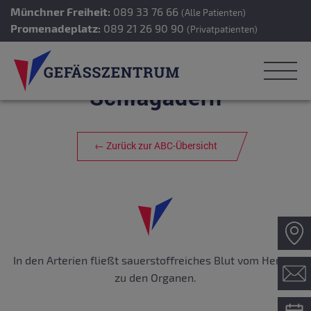
Münchner Freiheit:
089 33 76 66
(Alle Patienten)
Promenadeplatz:
089 21 26 90 90
(Privatpatienten)
Schlagadern
← Zurück zur ABC-Übersicht
Z
In den Arterien fließt sauerstoffreiches Blut vom Herzen
Ko
zu den Organen.