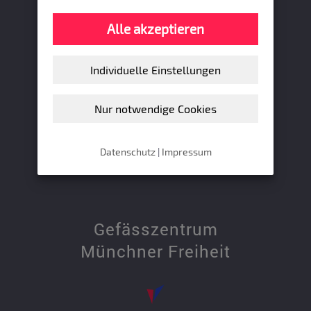
E:
kontakt(at)gefaessmedizin.de
Alle akzeptieren
Öffnungszeiten
Montag, Dienstag, Donnerstag:
8:00 – 18:00 Uhr
Individuelle Einstellungen
Mittwoch und Freitag:
8:00 – 13:00 Uhr
Nur notwendige Cookies
Und nach telefonischer Vereinbarung.
Termin vereinbaren
Datenschutz
|
Impressum
Gefässzentrum
Münchner Freiheit