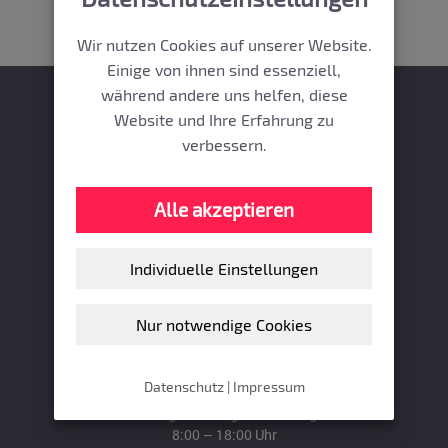
Wir nutzen Cookies auf unserer Website.
Einige von ihnen sind essenziell,
während andere uns helfen, diese
Website und Ihre Erfahrung zu
verbessern.
Gefässzentrum
Promenadeplatz
Alle akzeptieren
Individuelle Einstellungen
Promenadeplatz 8 | 80333 München
T:
+49 (0)89 21 26 90 90
+49 (0)89 21 26 90 90
Nur notwendige Cookies
F: +49 (0)89 21 26 90 99
E:
kontakt(at)gefaessmedizin.de
Datenschutz
|
Impressum
Öffnungszeiten
Montag, Dienstag, Donnerstag:
8:00 – 18:00 Uhr