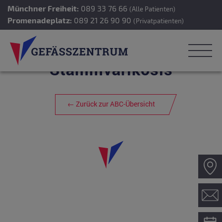
Münchner Freiheit:
089 33 76 66
(Alle Patienten)
Promenadeplatz:
089 21 26 90 90
(Privatpatienten)
Stammvarikosis
← Zurück zur ABC-Übersicht
Z
Ko