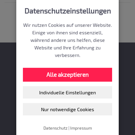
Datenschutzeinstellungen
← Apoplex
Atherektomie →
Wir nutzen Cookies auf unserer Website.
Einige von ihnen sind essenziell,
während andere uns helfen, diese
Website und Ihre Erfahrung zu
verbessern.
Gefässzentrum
Alle akzeptieren
Promenadeplatz
Individuelle Einstellungen
Nur notwendige Cookies
Promenadeplatz 8 | 80333 München
T:
+49 (0)89 21 26 90 90
+49 (0)89 21 26 90 90
F: +49 (0)89 21 26 90 99
Datenschutz
|
Impressum
E:
kontakt(at)gefaessmedizin.de