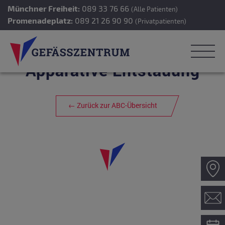
Münchner Freiheit:
089 33 76 66
(Alle Patienten)
Promenadeplatz:
089 21 26 90 90
(Privatpatienten)
Apparative Entstauung
← Zurück zur ABC-Übersicht
Z
Ko