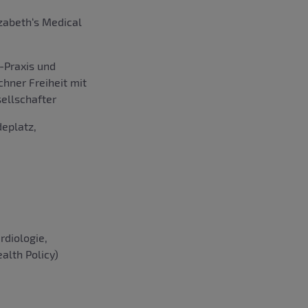
zabeth‘s Medical
t-Praxis und
ner Freiheit mit
ellschafter
eplatz,
rdiologie,
alth Policy)