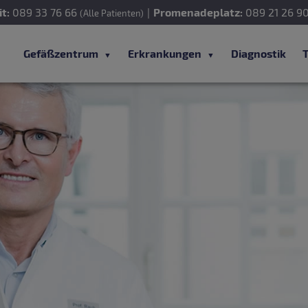
t:
089 33 76 66
|
Promenadeplatz:
089 21 26 9
(Alle Patienten)
Gefäßzentrum
Erkrankungen
Diagnostik