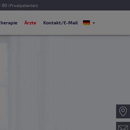
0 90
(Privatpatienten)
Therapie
Ärzte
Kontakt/E-Mail
Z
Ko