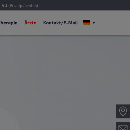
0 90
(Privatpatienten)
Therapie
Ärzte
Kontakt/E-Mail
Z
Ko