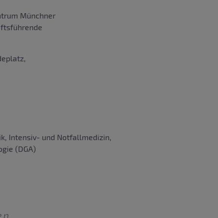
entrum Münchner
äftsführende
eplatz,
, Intensiv- und Notfallmedizin,
ogie (DGA)
en