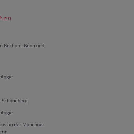
chen
en Bochum, Bonn und
ologie
n-Schöneberg
ologie
xis an der Münchner
erin