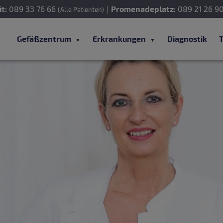
t:
089 33 76 66
|
Promenadeplatz:
089 21 26 9
(Alle Patienten)
Gefäßzentrum
Erkrankungen
Diagnostik