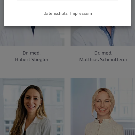
Datenschutz
|
Impressum
Dr. med.
Dr. med.
Hubert Stiegler
Matthias Schmutterer